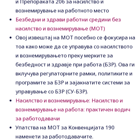
и Препораката 206 за насилство и
вознемирување на работното место
Безбедни и здрави работни средини без
насилство и вознемирување (МОТ)
Овој извештај на МОТ посебно се фокусира на
тоа како може да се управува со насилството
и вознемирувањето преку мерките за
безбедност и здравје при работа (БЗР). Ова ги
вклучува регулаторните рамки, политиките и
програмите за БЗР и зајакнатите системи за
управување со БЗР (СУ-БЗР).
Насилство и вознемирување: Насилство и
вознемирување на работа: практичен водич
за работодавачи
Упатства на МОТ за Конвенцијата 190
наменети за работодавачите.